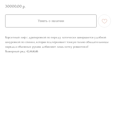
30000,00
р.
Узнать о наличии
Корсетный лиф с драпировкой по переду логически завершается удобной
шнуровкой по спинке, которая подчёркивает тонкую талию обладательницы
наряда, а объемные рукава добавляют лишь нотку романтики!
Размерный ряд: 42,44,46,48