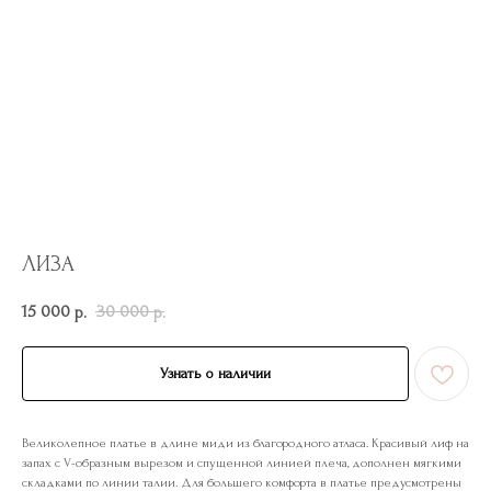
ЛИЗА
15 000
30 000
р.
р.
Узнать о наличии
Великолепное платье в длине миди из благородного атласа. Красивый лиф на
запах с V-образным вырезом и спущенной линией плеча, дополнен мягкими
складками по линии талии. Для большего комфорта в платье предусмотрены