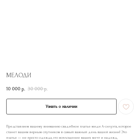
МЕЛОДИ
10 000
30 000
р.
р.
Узнать о наличии
Представляем вашему вниманию свадебное платье миди А-силуэта, которое
станет вашим верным спутником в самый важный день вашей жизни! Это
платье — не просто одежда, это воплощение ваших мечт и надежд,